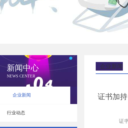
新闻中心
人力资源
企业新闻
新闻中心
NEWS CENTER
企业新闻
证书加持
行业动态
证书