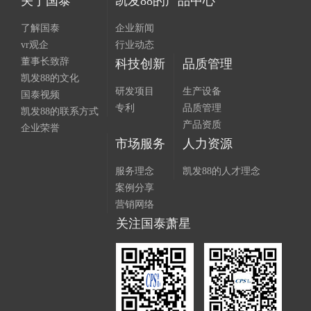
关于国泰
凯发88的产品中心
了解国泰
企业新闻
vr观企
行业动态
董事长致辞
科技创新
品质管理
凯发88的文化
研发项目
生产设备
国泰视频
专利
品质管理
凯发88的联系方式
产品资质
企业荣誉
市场服务
人力资源
服务理念
凯发88的人才理念
案例分享
营销网络
关注国泰萧星