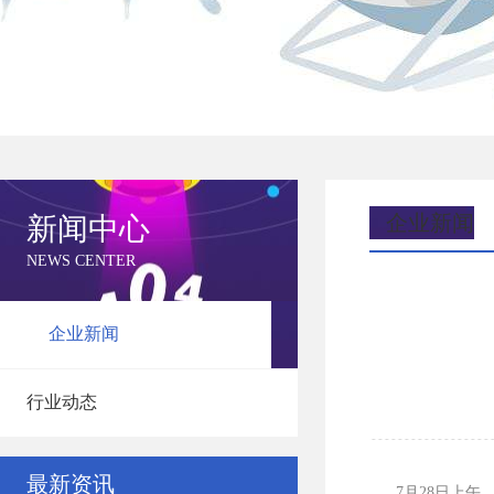
新闻中心
人力资源
企业新闻
新闻中心
NEWS CENTER
企业新闻
行业动态
最新资讯
7月28日上午，