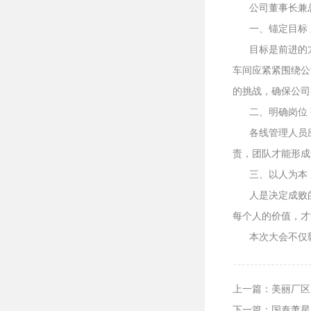
公司董事长兼总
一、锚定目标 
目标是前进的方
车间应紧紧围绕公
的挑战，确保公司
二、明确岗位 
各线管理人员应
责，团队才能形成
三、以人为本 
人是决定成败的
每个人的价值，才
本次大会不仅彰显
上一篇：
美丽厂区
下一篇：
国泰萧星