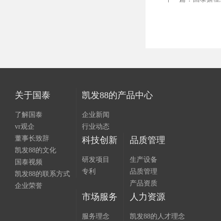
关于国泰
凯发88的产品中心
了解国泰
企业新闻
vr观企
行业动态
董事长致辞
科技创新
品质管理
凯发88的文化
研发项目
生产设备
国泰视频
专利
品质管理
凯发88的联系方式
产品资质
企业荣誉
市场服务
人力资源
服务理念
凯发88的人才理念