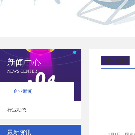
新闻中心
人力资源
企业新闻
新闻中心
NEWS CENTER
企业新闻
行业动态
最新资讯
3月1日，国泰萧